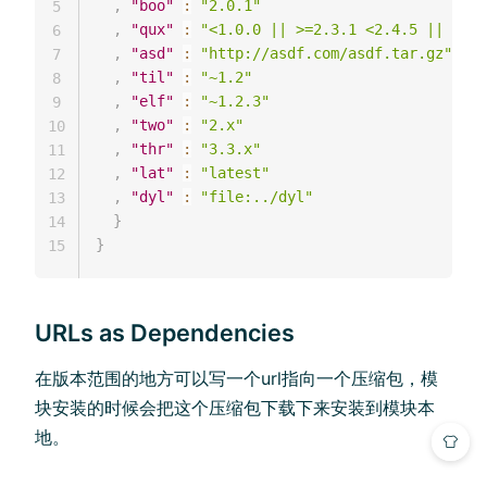
,
"boo"
:
"2.0.1"
5
,
"qux"
:
"<1.0.0 || >=2.3.1 <2.4.5 || >=2.
6
,
"asd"
:
"http://asdf.com/asdf.tar.gz"
7
,
"til"
:
"~1.2"
8
,
"elf"
:
"~1.2.3"
9
,
"two"
:
"2.x"
10
,
"thr"
:
"3.3.x"
11
,
"lat"
:
"latest"
12
,
"dyl"
:
"file:../dyl"
13
}
14
}
15
URLs as Dependencies
在版本范围的地方可以写一个url指向一个压缩包，模
块安装的时候会把这个压缩包下载下来安装到模块本
地。