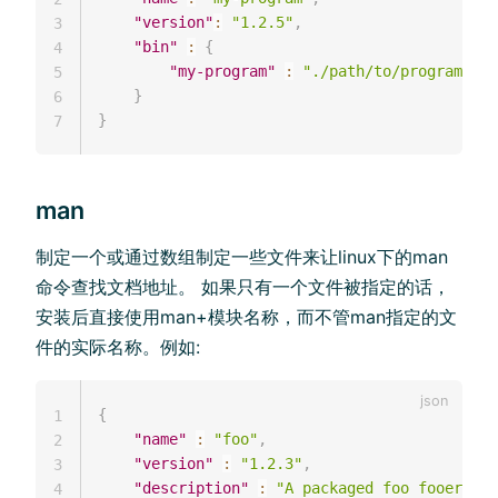
"version"
:
"1.2.5"
,
3
"bin"
:
{
4
"my-program"
:
"./path/to/program"
5
}
6
}
7
man
制定一个或通过数组制定一些文件来让linux下的man
命令查找文档地址。 如果只有一个文件被指定的话，
安装后直接使用man+模块名称，而不管man指定的文
件的实际名称。例如:
{
1
"name"
:
"foo"
,
2
"version"
:
"1.2.3"
,
3
"description"
:
"A packaged foo fooer for
4