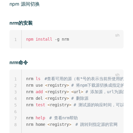
npm 源间切换
nrm的安装
npm
install
1
nrm命令
nrm 
ls
#查看可用的源（有*号的表示当前所使用的源,以下
1
nrm use 
<
registry
>
# 将npm下载源切换成指定的源
2
nrm 
add
<
registry
>
<
url
>
# 添加源，url为源的路
3
nrm del 
<
registry
>
# 删除源
4
nrm 
test
<
registry
>
# 测试源的响应时间，可以作
5
6
nrm 
help
# 查看nrm帮助
7
nrm home 
<
registry
>
# 跳转到指定源的官网
8