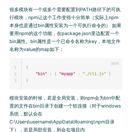
很多模块有一个或多个需要配置到PATH路径下的可执
行模块，npm让这个工作变得十分简单（实际上npm
本身也是通过bin属性安装为一个可执行命令的） 如果
要用npm的这个功能，在package.json里边配置一个
bin属性。bin属性是一个已命令名称为key，本地文件
名称为value的map如下：
{
1
"bin"
:
{
"myapp"
:
"./cli.js"
}
2
}
3
模块安装的时候，若是全局安装，则npm会为bin中配
置的文件在bin目录下创建一个软连接（对于windows
系统，默认会在
C:\Users\username\AppData\Roaming\npm目录
下），若是局部安装，则会在项目内