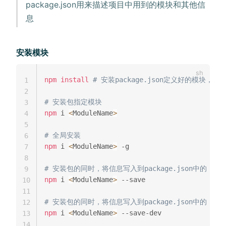
package.json用来描述项目中用到的模块和其他信
息
安装模块
npm
install
# 安装package.json定义好的模块，简写 
1
2
# 安装包指定模块
3
npm
 i 
<
ModuleName
>
4
5
# 全局安装
6
npm
 i 
<
ModuleName
>
 -g 

7
8
# 安装包的同时，将信息写入到package.json中的 depe
9
npm
 i 
<
ModuleName
>
 --save

10
11
# 安装包的同时，将信息写入到package.json中的 devDe
12
npm
 i 
<
ModuleName
>
 --save-dev

13
14