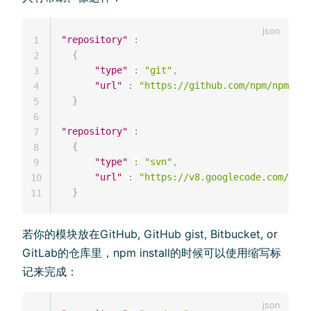
"repository"
:
1
{
2
"type"
:
"git"
,
3
"url"
:
"https://github.com/npm/npm.git
4
}
5
6
"repository"
:
7
{
8
"type"
:
"svn"
,
9
"url"
:
"https://v8.googlecode.com/svn/
10
}
11
若你的模块放在GitHub, GitHub gist, Bitbucket, or
GitLab的仓库里，npm install的时候可以使用缩写标
记来完成：