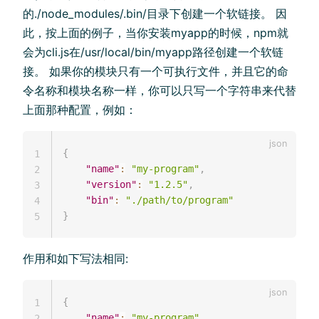
的./node_modules/.bin/目录下创建一个软链接。 因
此，按上面的例子，当你安装myapp的时候，npm就
会为cli.js在/usr/local/bin/myapp路径创建一个软链
接。 如果你的模块只有一个可执行文件，并且它的命
令名称和模块名称一样，你可以只写一个字符串来代替
上面那种配置，例如：
{
1
"name"
:
"my-program"
,
2
"version"
:
"1.2.5"
,
3
"bin"
:
"./path/to/program"
4
}
5
作用和如下写法相同:
{
1
"name"
:
"my-program"
,
2