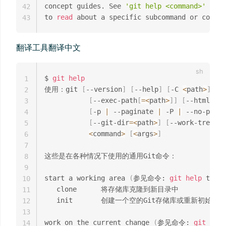
concept guides. See 
'git help <command>'
 or 
'
42
to 
read
43
翻译工具翻译中文
$ 
git
help
1
使用：git 
[
--version
]
[
--help
]
[
-C 
<
path
>
]
[
-
2
[
--exec-path
[
=
<
path
>
]
]
[
--html-pat
3
[
-p 
|
 --paginate 
|
 -P 
|
 --no-pager
4
[
--git-dir
=
<
path
>
]
[
--work-tree
=
<
p
5
<
command
>
[
<
args
>
]
6
7
这些是在各种情况下使用的通用Git命令：

8
9
start a working area 
(
参见命令: 
git
help
 tutor
10
   clone      将存储库克隆到新目录中

11
   init       创建一个空的Git存储库或重新初始化
12
13
work on the current change 
(
参见命令: 
git
help
14