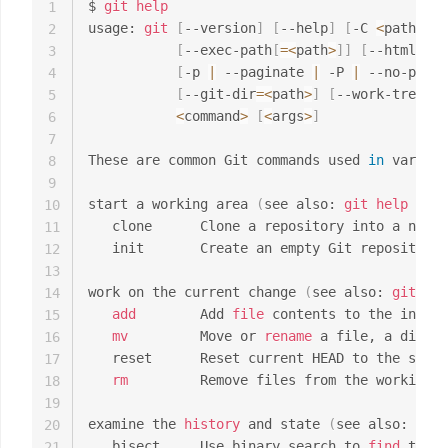
$ 
git
help
1
usage: 
git
[
--version
]
[
--help
]
[
-C 
<
path
>
]
[
2
[
--exec-path
[
=
<
path
>
]
]
[
--html-pat
3
[
-p 
|
 --paginate 
|
 -P 
|
 --no-pager
4
[
--git-dir
=
<
path
>
]
[
--work-tree
=
<
p
5
<
command
>
[
<
args
>
]
6
7
These are common Git commands used 
in
 various
8
9
start a working area 
(
see also: 
git
help
 tuto
10
   clone      Clone a repository into a new d
11
   init       Create an empty Git repository 
12
13
work on the current change 
(
see also: 
git
hel
14
add
        Add 
file
 contents to the index

15
mv
         Move or 
rename
 a file, a direct
16
   reset      Reset current HEAD to the speci
17
rm
         Remove files from the working t
18
19
examine the 
history
 and state 
(
see also: 
git
20
   bisect     Use binary search to 
find
 the c
21