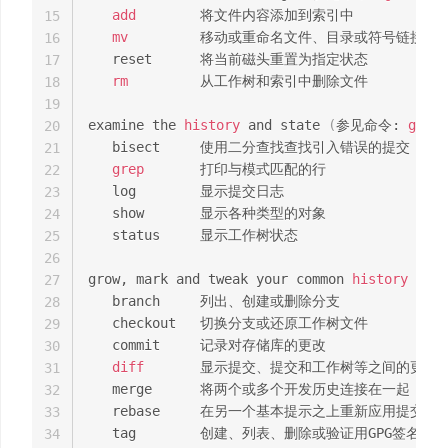
add
        将文件内容添加到索引中

15
mv
         移动或重命名文件、目录或符号链接

16
   reset      将当前磁头重置为指定状态

17
rm
         从工作树和索引中删除文件

18
19
examine the 
history
 and state 
(
参见命令: 
git
h
20
   bisect     使用二分查找查找引入错误的提交

21
grep
       打印与模式匹配的行

22
   log        显示提交日志

23
   show       显示各种类型的对象

24
   status     显示工作树状态

25
26
grow, mark and tweak your common 
history
27
   branch     列出、创建或删除分支

28
   checkout   切换分支或还原工作树文件

29
   commit     记录对存储库的更改

30
diff
       显示提交、提交和工作树等之间的更改

31
   merge      将两个或多个开发历史连接在一起

32
   rebase     在另一个基本提示之上重新应用提交

33
   tag        创建、列表、删除或验证用GPG签名的标
34