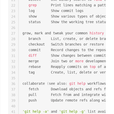
grep
       Print lines matching a pattern

22
   log        Show commit logs

23
   show       Show various types of objects

24
   status     Show the working tree status

25
26
grow, mark and tweak your common 
history
27
   branch     List, create, or delete branche
28
   checkout   Switch branches or restore work
29
   commit     Record changes to the repositor
30
diff
       Show changes between commits, c
31
   merge      Join two or 
more
 development hi
32
   rebase     Reapply commits on 
top
 of anoth
33
   tag        Create, list, delete or verify 
34
35
collaborate 
(
see also: 
git
help
 workflows
)
36
   fetch      Download objects and refs from 
37
   pull       Fetch from and integrate with a
38
   push       Update remote refs along with a
39
40
'git help -a'
 and 
'git help -g'
 list availabl
41