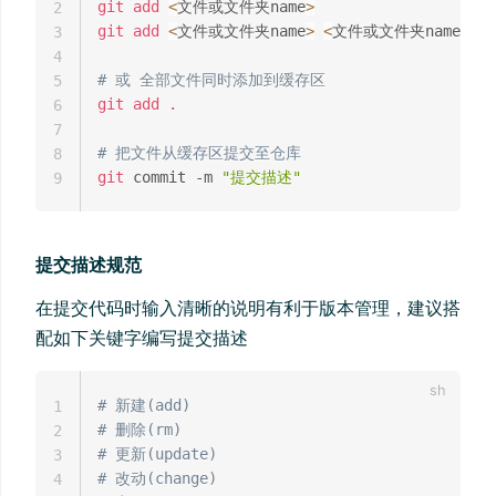
git
add
<
文件或文件夹name
>
#
2
git
add
<
文件或文件夹name
>
<
文件或文件夹name
>
3
4
# 或 全部文件同时添加到缓存区
5
git
add
.
6
7
# 把文件从缓存区提交至仓库
8
git
 commit -m 
"提交描述"
9
提交描述规范
在提交代码时输入清晰的说明有利于版本管理，建议搭
配如下关键字编写提交描述
# 新建(add)
1
# 删除(rm)
2
# 更新(update)
3
# 改动(change)
4