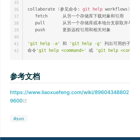
35
collaborate 
(
参见命令: 
git
help
 workflows
)
36
   fetch      从另一个存储库下载对象和引用

37
   pull       从另一个存储库或本地分支获取并与之集
38
   push       更新远程引用和相关对象

39
40
'git help -a'
 和 
'git help -g'
 列出可用的子命令
41
命令
'git help <command>'
 或 
'git help <concep
42
参考文档
https://www.liaoxuefeng.com/wiki/89604348802
9600
#svn