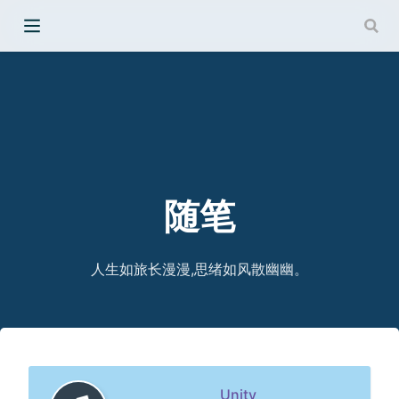
随笔
人生如旅长漫漫,思绪如风散幽幽。
Unity