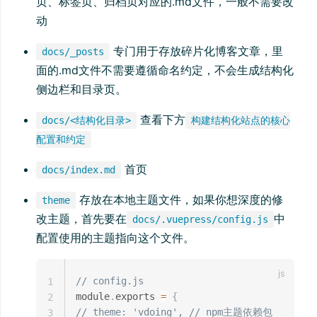
页、标签页、归档页对应的.md文件，一般不需要改
动
专门用于存放碎片化博客文章，里
docs/_posts
面的.md文件不需要遵循命名约定，不会生成结构化
侧边栏和目录页。
查看下方
docs/<结构化目录>
构建结构化站点的核心
配置和约定
首页
docs/index.md
存放在本地主题文件，如果你想深度的修
theme
改主题，首先要在
中
docs/.vuepress/config.js
配置使用的主题指向这个文件。
// config.js
1
module
.
exports 
=
{
2
// theme: 'vdoing', // npm主题依赖包
3