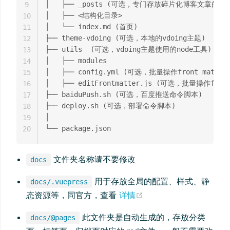
│   ├── _posts (可选，专门存放碎片化博客文章的文件
9
│   ├── <结构化目录>

10
│   └── index.md (首页)

11
├── theme-vdoing (可选，本地的vdoing主题)

12
├── utils  (可选，vdoing主题使用的node工具)

13
│   ├── modules

14
│   ├── config.yml (可选，批量操作front matter
15
│   ├── editFrontmatter.js (可选，批量操作front
16
├── baiduPush.sh (可选，百度推送命令脚本)

17
├── deploy.sh (可选，部署命令脚本)

18
│

19
20
文件夹名称请不要修改
docs
用于存放全局的配置、样式、静
docs/.vuepress
态资源等，同官方，查看
详情
此文件夹是自动生成的，存放分类
docs/@pages