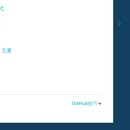
式
块
L 元素
GitHub技巧
→