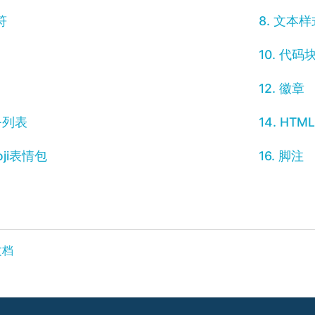
符
8. 文本样
10. 代码
12. 徽章
任务列表
14. HTM
moji表情包
16. 脚注
文档