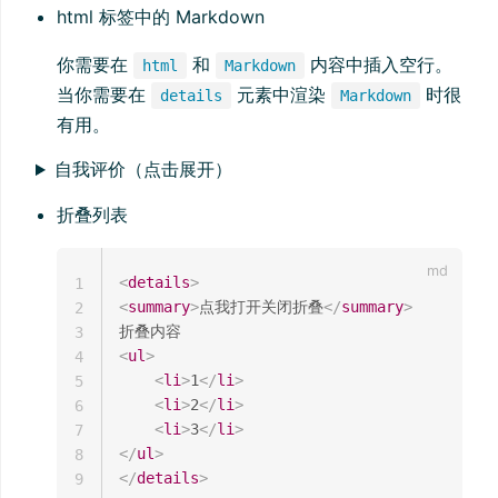
html 标签中的 Markdown
你需要在
和
内容中插入空行。
html
Markdown
当你需要在
元素中渲染
时很
details
Markdown
有用。
自我评价（点击展开）
折叠列表
<
details
>
1
<
summary
>
点我打开关闭折叠
</
summary
>
2
3
<
ul
>
4
<
li
>
1
</
li
>
5
<
li
>
2
</
li
>
6
<
li
>
3
</
li
>
7
</
ul
>
8
</
details
>
9