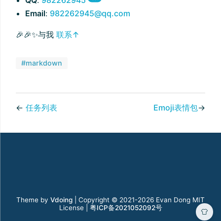
QQ
:
982262945
Email
:
982262945@qq.com
🎉🎉✨与我
联系↑
#markdown
←
任务列表
Emoji表情包
→
Theme by
Vdoing
| Copyright © 2021-2026
Evan Dong MIT
License |
粤ICP备2021052092号