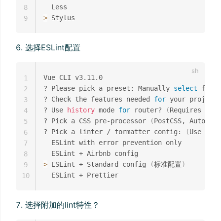
8
>
9
选择ESLint配置
Vue CLI v3.11.0

1
? Please pick a preset: Manually 
select
 featu
2
? Check the features needed 
for
 your project:
3
? Use 
history
 mode 
for
 router? 
(
Requires prop
4
? Pick a CSS pre-processor 
(
PostCSS, Autopref
5
? Pick a linter / formatter config: 
(
Use arro
6
  ESLint with error prevention only

7
8
>
 ESLint + Standard config 
(
标准配置
)
9
10
选择附加的lint特性？