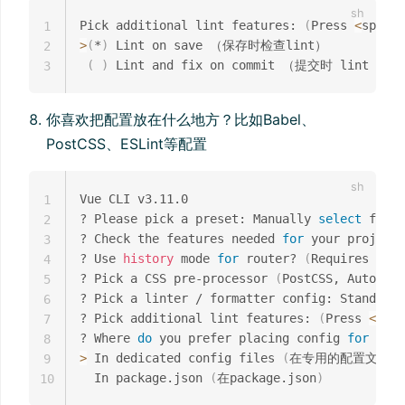
Pick additional lint features: 
(
Press 
<
space
>
1
>
(
*
)
 Lint on save （保存时检查lint）

2
(
)
3
你喜欢把配置放在什么地方？比如Babel、
PostCSS、ESLint等配置
Vue CLI v3.11.0

1
? Please pick a preset: Manually 
select
 featu
2
? Check the features needed 
for
 your project:
3
? Use 
history
 mode 
for
 router? 
(
Requires prop
4
? Pick a CSS pre-processor 
(
PostCSS, Autopref
5
? Pick a linter / formatter config: Standard

6
? Pick additional lint features: 
(
Press 
<
spac
7
? Where 
do
 you prefer placing config 
for
 Babe
8
>
 In dedicated config files 
(
在专用的配置文件
)
9
  In package.json 
(
在package.json
)
10