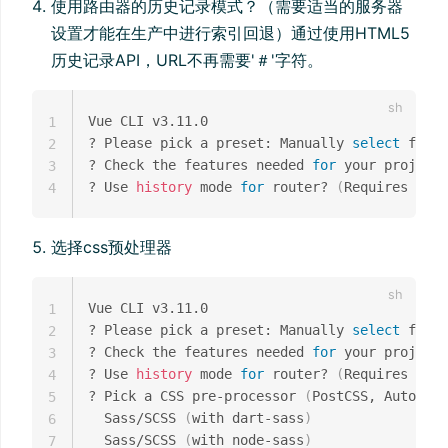
使用路由器的历史记录模式？（需要适当的服务器
设置才能在生产中进行索引回退）通过使用HTML5
历史记录API，URL不再需要'＃'字符。
Vue CLI v3.11.0

1
? Please pick a preset: Manually 
select
 featu
2
? Check the features needed 
for
 your project:
3
? Use 
history
 mode 
for
 router? 
(
Requires prop
4
选择css预处理器
Vue CLI v3.11.0

1
? Please pick a preset: Manually 
select
 featu
2
? Check the features needed 
for
 your project:
3
? Use 
history
 mode 
for
 router? 
(
Requires prop
4
? Pick a CSS pre-processor 
(
PostCSS, Autopref
5
  Sass/SCSS 
(
with dart-sass
)
6
  Sass/SCSS 
(
with node-sass
)
7