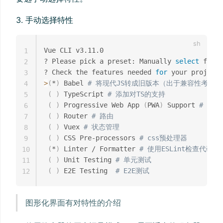
手动选择特性
Vue CLI v3.11.0

1
? Please pick a preset: Manually 
select
 featu
2
? Check the features needed 
for
 your project:
3
>
(
*
)
 Babel 
# 将现代JS转成旧版本（出于兼容性考虑）
4
(
)
 TypeScript 
# 添加对TS的支持
5
(
)
 Progressive Web App 
(
PWA
)
 Support 
# 渐进
6
(
)
 Router 
# 路由
7
(
)
 Vuex 
# 状态管理
8
(
)
 CSS Pre-processors 
# css预处理器
9
(
*
)
 Linter / Formatter 
# 使用ESLint检查代码质
10
(
)
 Unit Testing 
# 单元测试
11
(
)
 E2E Testing  
# E2E测试
12
图形化界面有对特性的介绍