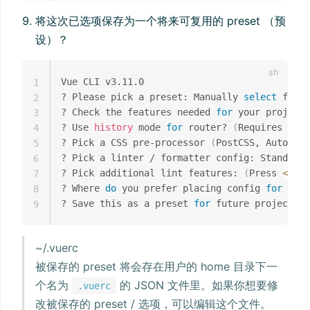
将这次已选项保存为一个将来可复用的 preset （预
设）？
Vue CLI v3.11.0

1
? Please pick a preset: Manually 
select
 featu
2
? Check the features needed 
for
 your project:
3
? Use 
history
 mode 
for
 router? 
(
Requires prop
4
? Pick a CSS pre-processor 
(
PostCSS, Autopref
5
? Pick a linter / formatter config: Standard

6
? Pick additional lint features: 
(
Press 
<
spac
7
? Where 
do
 you prefer placing config 
for
 Babe
8
? Save this as a preset 
for
 future projects? 
9
~/.vuerc
被保存的 preset 将会存在用户的 home 目录下一
个名为
的 JSON 文件里。如果你想要修
.vuerc
改被保存的 preset / 选项，可以编辑这个文件。