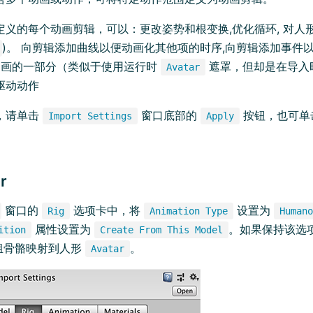
定义的每个动画剪辑，可以：更改姿势和根变换,优化循环, 对人
)。 向剪辑添加曲线以便动画化其他项的时序,向剪辑添加事件
弃动画的一部分（类似于使用运行时
遮罩，但却是在导入时
Avatar
驱动动作
，请单击
窗口底部的
按钮，也可单
Import Settings
Apply
r
窗口的
选项卡中，将
设置为
Rig
Animation Type
Humano
属性设置为
。如果保持该选
ition
Create From This Model
组骨骼映射到人形
。
Avatar