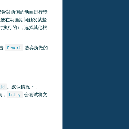
形骨架两侧的动画进行镜
以便在动画期间触发某些
执行的）, 选择其他根
击
放弃所做的
Revert
。默认情况下，
id
项，
会尝试将文
Unity