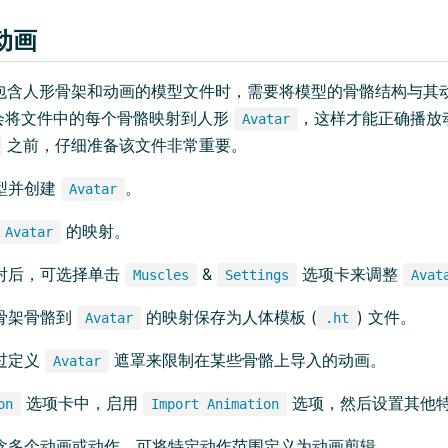
动画
 导入包含人形骨架和动画的模型文件时，需要将模型的骨骼结构与
会将文件中的每个骨骼映射到人形
，这样才能正确播放
Avatar
之前，仔细准备该文件非常重要。
型并创建
。
Avatar
的映射。
Avatar
射后，可选择单击
&
选项卡来调整
Muscles
Settings
Avat
骨架骨骼到
的映射保存为人体模板 (
) 文件。
Avatar
.ht
过定义
遮罩来限制在某些骨骼上导入的动画。
Avatar
选项卡中，启用
选项，然后设置其他
on
Import Animation
含多个动画或动作，可将特定动作范围定义为动画剪辑。