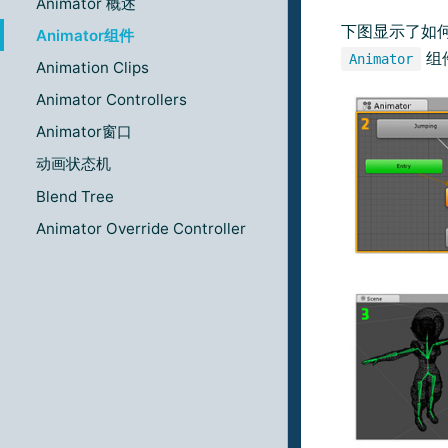
Animator 概述
下图显示了如
Animator组件
组
Animator
Animation Clips
Animator Controllers
Animator窗口
动画状态机
Blend Tree
Animator Override Controller