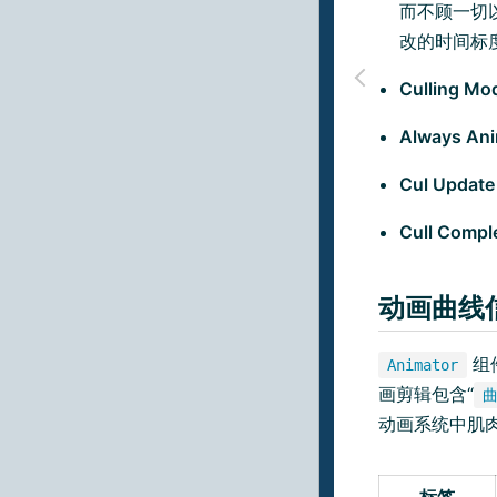
而不顾一切
改的时间标
Culling Mo
Always An
Cul Update
Cull Compl
动画曲线
组
Animator
画剪辑包含“
动画系统中肌
标签