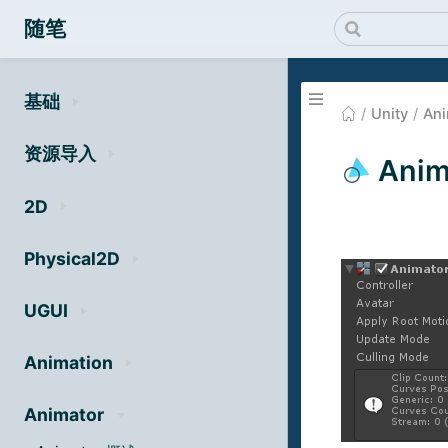
随笔
基础
Unity
Ani
资源导入
Ani
2D
Physical2D
UGUI
Animation
Animator