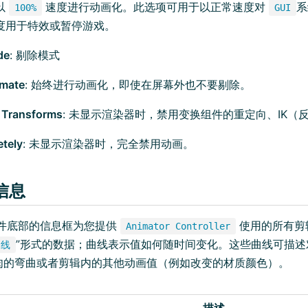
以
速度进行动画化。此选项可用于以正常速度对
系
100%
GUI
度用于特效或暂停游戏。
de
: 剔除模式
imate
: 始终进行动画化，即使在屏幕外也不要剔除。
 Transforms
: 未显示渲染器时，禁用变换组件的重定向、IK（
etely
: 未显示渲染器时，完全禁用动画。
信息
件底部的信息框为您提供
使用的所有剪
Animator Controller
”形式的数据；曲线表示值如何随时间变化。这些曲线可描述
曲线
肉的弯曲或者剪辑内的其他动画值（例如改变的材质颜色）。
描述