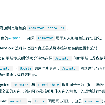
: 附加到此角色的
。
Animator Controller
角色的
Avatar
。（如果
用于对人形角色进行动画化）
Animator
 Motion
: 选择从动画本身还是从脚本控制角色的位置和旋转。
de
: 更新模式(此选项允许您选择
何时更新以及应使
Animator
与
调用同步更新，
的速度与当前
imator
Update
Animator
动画将通过减速来匹配。
ysics
:
与
调用同步更新（即，与物
Animator
FixedUpdate
理交互的对象（例如可四处推动刚体对象的角色）的运动进行动
ime
:
与
调用同步更新，但是
Animator
Update
Animator