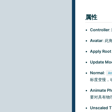
属性
Controller
Avatar
: 此
Apply Root
Update Mo
Normal
:
An
标度变慢，
Animate Ph
要对具有物
Unscaled T