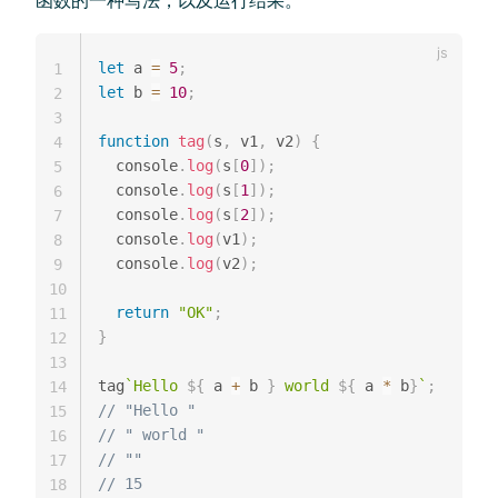
let
 a 
=
5
;
1
let
 b 
=
10
;
2
3
function
tag
(
s
,
 v1
,
 v2
)
{
4
  console
.
log
(
s
[
0
]
)
;
5
  console
.
log
(
s
[
1
]
)
;
6
  console
.
log
(
s
[
2
]
)
;
7
  console
.
log
(
v1
)
;
8
  console
.
log
(
v2
)
;
9
10
return
"OK"
;
11
}
12
13
tag
`
Hello 
${
 a 
+
 b 
}
 world 
${
 a 
*
 b
}
`
;
14
// "Hello "
15
// " world "
16
// ""
17
// 15
18