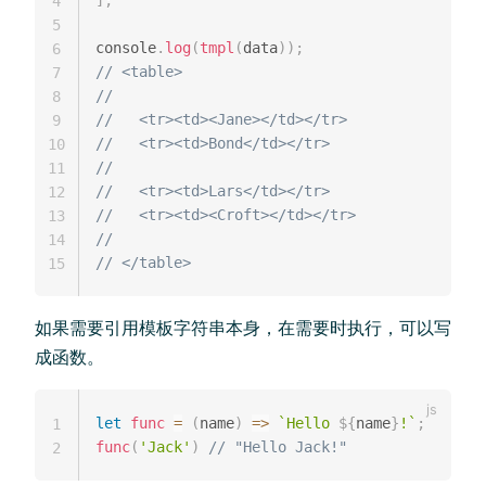
]
;
4
5
console
.
log
(
tmpl
(
data
)
)
;
6
// <table>
7
//
8
//   <tr><td><Jane></td></tr>
9
//   <tr><td>Bond</td></tr>
10
//
11
//   <tr><td>Lars</td></tr>
12
//   <tr><td><Croft></td></tr>
13
//
14
// </table>
15
如果需要引用模板字符串本身，在需要时执行，可以写
成函数。
let
func
=
(
name
)
=>
`
Hello 
${
name
}
!
`
;
1
func
(
'Jack'
)
// "Hello Jack!"
2