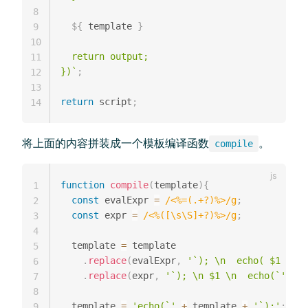
8
${
 template 
}
9
10
  return output;

11
})
`
;
12
13
return
 script
;
14
将上面的内容拼装成一个模板编译函数
。
compile
function
compile
(
template
)
{
1
const
 evalExpr 
=
/
<%=(.+?)%>
/
g
;
2
const
 expr 
=
/
<%([\s\S]+?)%>
/
g
;
3
4
  template 
=
 template

5
.
replace
(
evalExpr
,
'`); \n  echo( $1 ); \
6
.
replace
(
expr
,
'`); \n $1 \n  echo(`'
)
;
7
8
  template 
=
'echo(`'
+
 template 
+
'`);'
;
9