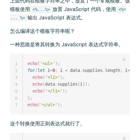
上面代码在模板字符串之中，放置了一个常规模板。该
模板使用
放置 JavaScript 代码，使用
<%...%>
<%=
输出 JavaScript 表达式。
... %>
怎么编译这个模板字符串呢？
一种思路是将其转换为 JavaScript 表达式字符串。
echo
(
'<ul>'
)
;
1
for
(
let
 i
=
0
;
 i 
<
 data
.
supplies
.
length
;
 i
++
)
{
2
echo
(
'<li>'
)
;
3
echo
(
data
.
supplies
[
i
]
)
;
4
echo
(
'</li>'
)
;
5
}
;
6
echo
(
'</ul>'
)
;
7
这个转换使用正则表达式就行了。