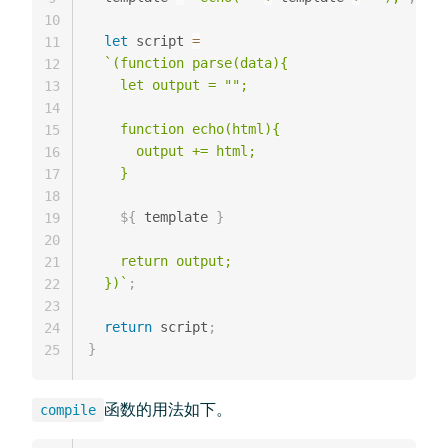
10
let
 script 
=
11
`
(function parse(data){

12
    let output = "";

13
14
    function echo(html){

15
      output += html;

16
    }

17
18
${
 template 
}
19
20
    return output;

21
  })
`
;
22
23
return
 script
;
24
}
25
函数的用法如下。
compile