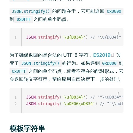
的问题在于，它可能返回
JSON.stringify()
0xD800
到
之间的单个码点。
0xDFFF
JSON
.
stringify
(
'\u{D834}'
)
// "\u{D834}"
1
为了确保返回的是合法的 UTF-8 字符，
ES2019
改
变了
的行为。如果遇到
到
JSON.stringify()
0xD800
之间的单个码点，或者不存在的配对形式，它
0xDFFF
会返回转义字符串，留给应用自己决定下一步的处理。
JSON
.
stringify
(
'\u{D834}'
)
// ""\\uD834""
1
JSON
.
stringify
(
'\uDF06\uD834'
)
// ""\\udf06\\
2
模板字符串