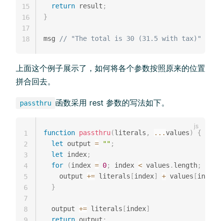
return
 result
;
15
}
16
17
msg 
// "The total is 30 (31.5 with tax)"
18
上面这个例子展示了，如何将各个参数按照原来的位置
拼合回去。
函数采用 rest 参数的写法如下。
passthru
function
passthru
(
literals
,
...
values
)
{
1
let
 output 
=
""
;
2
let
 index
;
3
for
(
index 
=
0
;
 index 
<
 values
.
length
;
 inde
4
    output 
+=
 literals
[
index
]
+
 values
[
index
]
5
}
6
7
  output 
+=
 literals
[
index
]
8
return
 output
;
9