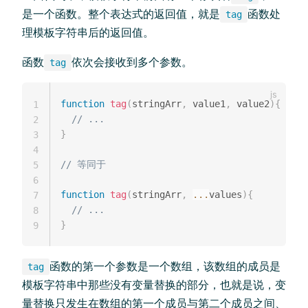
是一个函数。整个表达式的返回值，就是
函数处
tag
理模板字符串后的返回值。
函数
依次会接收到多个参数。
tag
function
tag
(
stringArr
,
 value1
,
 value2
)
{
1
// ...
2
}
3
4
// 等同于
5
6
function
tag
(
stringArr
,
...
values
)
{
7
// ...
8
}
9
函数的第一个参数是一个数组，该数组的成员是
tag
模板字符串中那些没有变量替换的部分，也就是说，变
量替换只发生在数组的第一个成员与第二个成员之间、