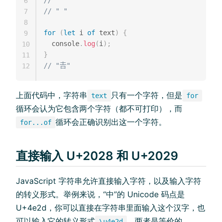
// " "
6
// " "
7
8
for
(
let
 i 
of
 text
)
{
9
  console
.
log
(
i
)
;
10
}
11
// "𠮷"
12
上面代码中，字符串
只有一个字符，但是
text
for
循环会认为它包含两个字符（都不可打印），而
循环会正确识别出这一个字符。
for...of
直接输入 U+2028 和 U+2029
JavaScript 字符串允许直接输入字符，以及输入字符
的转义形式。举例来说，“中”的 Unicode 码点是
U+4e2d，你可以直接在字符串里面输入这个汉字，也
可以输入它的转义形式
，两者是等价的。
\u4e2d