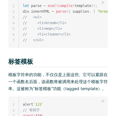
let
 parse 
=
eval
(
compile
(
template
)
)
;
1
div
.
innerHTML 
=
parse
(
{
 supplies
:
[
"broom"
,
2
//   <ul>
3
//     <li>broom</li>
4
//     <li>mop</li>
5
//     <li>cleaner</li>
6
//   </ul>
7
标签模板
模板字符串的功能，不仅仅是上面这些。它可以紧跟在
一个函数名后面，该函数将被调用来处理这个模板字符
串。这被称为“标签模板”功能（tagged template）。
alert
`
123
`
1
// 等同于
2
alert
(
123
)
3