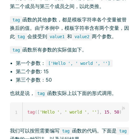
第二个成员与第三个成员之间，以此类推。
函数的其他参数，都是模板字符串各个变量被替
tag
换后的值。由于本例中，模板字符串含有两个变量，因
此
会接受到
和
两个参数。
tag
value1
value2
函数所有参数的实际值如下。
tag
第一个参数：
['Hello ', ' world ', '']
第二个参数: 15
第三个参数：50
也就是说，
函数实际上以下面的形式调用。
tag
tag
(
[
'Hello '
,
' world '
,
''
]
,
15
,
50
)
1
我们可以按照需要编写
函数的代码。下面是
tag
tag
函数的一种写法，以及运行结果。