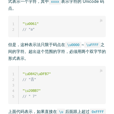
式表示一个字符，其中
表示字符的 Unicode 码
xxxx
点。
"\u0061"
1
// "a"
2
但是，这种表示法只限于码点在
~
之
\u0000
\uFFFF
间的字符。超出这个范围的字符，必须用两个双字节的
形式表示。
"\uD842\uDFB7"
1
// "𠮷"
2
3
"\u20BB7"
4
// " 7"
5
上面代码表示，如果直接在
后面跟上超过
\u
0xFFFF