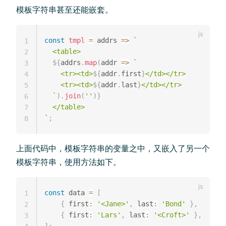
模板字符串甚至还能嵌套。
const
tmpl
=
addrs
=>
`
1
  <table>

2
${
addrs
.
map
(
addr
=>
`
3
    <tr><td>
${
addr
.
first
}
</td></tr>

4
    <tr><td>
${
addr
.
last
}
</td></tr>

5
`
)
.
join
(
''
)
}
6
7
`
;
8
上面代码中，模板字符串的变量之中，又嵌入了另一个
模板字符串，使用方法如下。
const
 data 
=
[
1
{
 first
:
'<Jane>'
,
 last
:
'Bond'
}
,
2
{
 first
:
'Lars'
,
 last
:
'<Croft>'
}
,
3