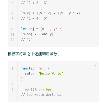
// "1 + 2 = 3"
5
6
`
${
x
}
 + 
${
y 
*
2
}
 = 
${
x 
+
 y 
*
2
}
`
7
// "1 + 4 = 5"
8
9
let
 obj 
=
{
x
:
1
,
 y
:
2
}
;
10
`
${
obj
.
x 
+
 obj
.
y
}
`
11
// "3"
12
模板字符串之中还能调用函数。
function
fn
(
)
{
1
return
"Hello World"
;
2
}
3
4
`
foo 
${
fn
(
)
}
 bar
`
5
// foo Hello World bar
6