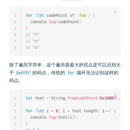
for
(
let
 codePoint 
of
'foo'
)
{
1
  console
.
log
(
codePoint
)
2
}
3
// "f"
4
// "o"
5
// "o"
6
除了遍历字符串，这个遍历器最大的优点是可以识别大
于
的码点，传统的
循环无法识别这样的
0xFFFF
for
码点。
let
 text 
=
 String
.
fromCodePoint
(
0x20BB7
)
;
1
2
for
(
let
 i 
=
0
;
 i 
<
 text
.
length
;
 i
++
)
{
3
  console
.
log
(
text
[
i
]
)
;
4
}
5