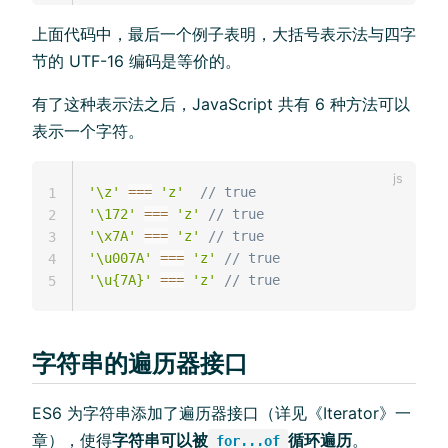
上面代码中，最后一个例子表明，大括号表示法与四字
节的 UTF-16 编码是等价的。
有了这种表示法之后，JavaScript 共有 6 种方法可以
表示一个字符。
'\z'
===
'z'
// true
1
'\172'
===
'z'
// true
2
'\x7A'
===
'z'
// true
3
'\u007A'
===
'z'
// true
4
'\u{7A}'
===
'z'
// true
5
字符串的遍历器接口
ES6 为字符串添加了遍历器接口（详见《Iterator》一
章），使得
字符串可以被
循环遍历
。
for...of