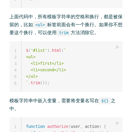
上面代码中，所有模板字符串的空格和换行，都是被保
留的，比如
标签前面会有一个换行。如果你不想
<ul>
要这个换行，可以使用
方法消除它。
trim
$
(
'#list'
)
.
html
(
`
1
<ul>

2
  <li>first</li>

3
  <li>second</li>

4
5
`
.
trim
(
)
)
;
6
模板字符串中嵌入变量，需要将变量名写在
之
${}
中。
function
authorize
(
user
,
 action
)
{
1