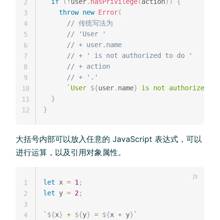
if
(
!
user
.
hasPrivilege
(
action
)
)
{
2
throw
new
Error
(
3
// 传统写法为
4
// 'User '
5
// + user.name
6
// + ' is not authorized to do '
7
// + action
8
// + '.'
9
`
User 
${
user
.
name
}
 is not authorized to
10
}
11
}
12
大括号内部可以放入任意的 JavaScript 表达式，可以
进行运算，以及引用对象属性。
let
 x 
=
1
;
1
let
 y 
=
2
;
2
3
`
${
x
}
 + 
${
y
}
 = 
${
x 
+
 y
}
`
4