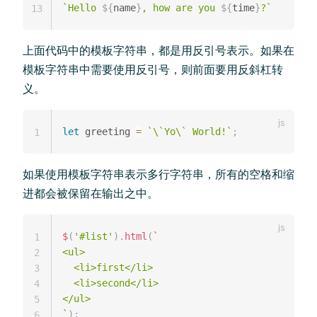
`
Hello 
${
name
}
, how are you 
${
time
}
?
`
13
上面代码中的模板字符串，都是用反引号表示。如果在
模板字符串中需要使用反引号，则前面要用反斜杠转
义。
let
 greeting 
=
`
\`Yo\` World!
`
;
1
如果使用模板字符串表示多行字符串，所有的空格和缩
进都会被保留在输出之中。
$
(
'#list'
)
.
html
(
`
1
<ul>

2
  <li>first</li>

3
  <li>second</li>

4
5
`
)
;
6