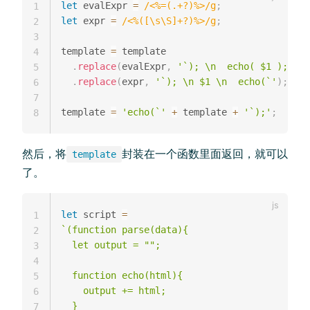
let
 evalExpr 
=
/
<%=(.+?)%>
/
g
;
1
let
 expr 
=
/
<%([\s\S]+?)%>
/
g
;
2
3
template 
=
 template

4
.
replace
(
evalExpr
,
'`); \n  echo( $1 ); \n 
5
.
replace
(
expr
,
'`); \n $1 \n  echo(`'
)
;
6
7
template 
=
'echo(`'
+
 template 
+
'`);'
;
8
然后，将
封装在一个函数里面返回，就可以
template
了。
let
 script 
=
1
`
(function parse(data){

2
  let output = "";

3
4
  function echo(html){

5
    output += html;

6
  }

7