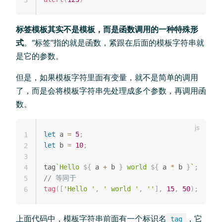
标签模板其实不是模板，而是函数调用的一种特殊形
式
。“标签”指的就是函数，紧跟在后面的模板字符串就
是它的参数。
但是，如果模板字符里面有变量，就不是简单的调用
了，而是会将模板字符串先处理成多个参数，再调用函
数。
let
 a 
=
5
;
1
let
 b 
=
10
;
2
3
tag
`
Hello 
${
 a 
+
 b 
}
 world 
${
 a 
*
 b 
}
`
;
4
// 等同于
5
tag
(
[
'Hello '
,
' world '
,
''
]
,
15
,
50
)
;
6
上面代码中，模板字符串前面有一个标识名
，它
tag