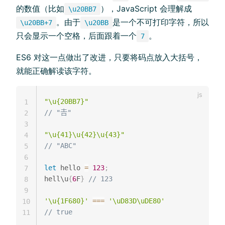
的数值（比如
），JavaScript 会理解成
\u20BB7
。由于
是一个不可打印字符，所以
\u20BB+7
\u20BB
只会显示一个空格，后面跟着一个
。
7
ES6 对这一点做出了改进，只要将码点放入大括号，
就能正确解读该字符。
"\u{20BB7}"
1
// "𠮷"
2
3
"\u{41}\u{42}\u{43}"
4
// "ABC"
5
6
let
 hello 
=
123
;
7
hell\u
{
6
F
}
// 123
8
9
'\u{1F680}'
===
'\uD83D\uDE80'
10
// true
11