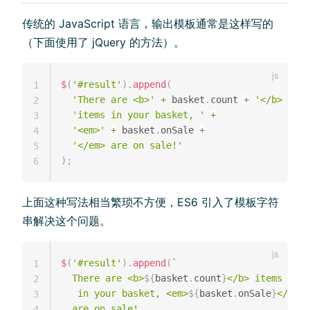
传统的 JavaScript 语言，输出模板通常是这样写的
（下面使用了 jQuery 的方法）。
$
(
'#result'
)
.
append
(
1
'There are <b>'
+
 basket
.
count 
+
'</b> '
+
2
'items in your basket, '
+
3
'<em>'
+
 basket
.
onSale 
+
4
'</em> are on sale!'
5
)
;
6
上面这种写法相当繁琐不方便，ES6 引入了模板字符
串解决这个问题。
$
(
'#result'
)
.
append
(
`
1
  There are <b>
${
basket
.
count
}
</b> items

2
   in your basket, <em>
${
basket
.
onSale
}
</em>

3
4