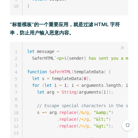
}
10
“标签模板”的一个重要应用，就是过滤 HTML 字符
串，防止用户输入恶意内容。
let
 message 
=
1
  SaferHTML
`
<p>
${
sender
}
 has sent you a messa
2
3
function
SaferHTML
(
templateData
)
{
4
let
 s 
=
 templateData
[
0
]
;
5
for
(
let
 i 
=
1
;
 i 
<
 arguments
.
length
;
 i
++
)
6
let
 arg 
=
String
(
arguments
[
i
]
)
;
7
8
// Escape special characters in the subst
9
    s 
+=
 arg
.
replace
(
/
&
/
g
,
"&amp;"
)
10
.
replace
(
/
<
/
g
,
"&lt;"
)
11
.
replace
(
/
>
/
g
,
"&gt;"
)
;
12
13