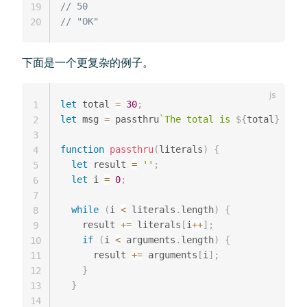
// 50
19
// "OK"
20
下面是一个更复杂的例子。
let
 total 
=
30
;
1
let
 msg 
=
 passthru
`
The total is 
${
total
}
 (
${
t
2
3
function
passthru
(
literals
)
{
4
let
 result 
=
''
;
5
let
 i 
=
0
;
6
7
while
(
i 
<
 literals
.
length
)
{
8
    result 
+=
 literals
[
i
++
]
;
9
if
(
i 
<
 arguments
.
length
)
{
10
      result 
+=
 arguments
[
i
]
;
11
}
12
}
13
14