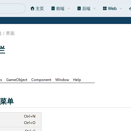
主页
前端
后端
Web
础
界面
栏
件)菜单