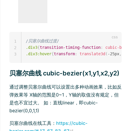
/
贝塞尔曲线过渡
/
1
.div3
{
transition-timing-function
:
cubic-bezie
2
.div3:hover
{
transform
:
translate3d
(
-25px
,
 -25
3
贝塞尔曲线 cubic-bezier(x1,y1,x2,y2)
通过调整贝塞尔曲线可以设置出多种动画效果，比如反
弹效果等 X轴的范围是0~1，Y轴的取值没有规定，但
是也不宜过大。 如：直线linear，即cubic-
bezier(0,0,1,1)
贝塞尔曲线在线工具：
https://cubic-