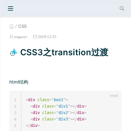
CSS
xugaoyi
2019-12-25
CSS3之transition过渡
html结构
<
div
class
=
"
box1
"
>
1
<
div
class
=
"
div1
"
>
</
div
>
2
<
div
class
=
"
div2
"
>
</
div
>
3
<
div
class
=
"
div3
"
>
</
div
>
4
</
div
>
5