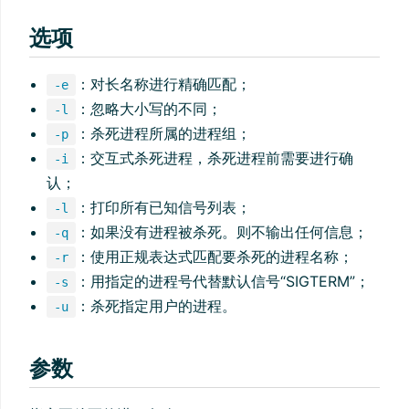
选项
：对长名称进行精确匹配；
-e
：忽略大小写的不同；
-l
：杀死进程所属的进程组；
-p
：交互式杀死进程，杀死进程前需要进行确
-i
认；
：打印所有已知信号列表；
-l
：如果没有进程被杀死。则不输出任何信息；
-q
：使用正规表达式匹配要杀死的进程名称；
-r
：用指定的进程号代替默认信号“SIGTERM”；
-s
：杀死指定用户的进程。
-u
参数