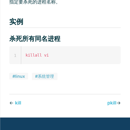
指定要杀死的进程名称。
实例
杀死所有同名进程
killall
vi
1
#linux
#系统管理
←
kill
pkill
→