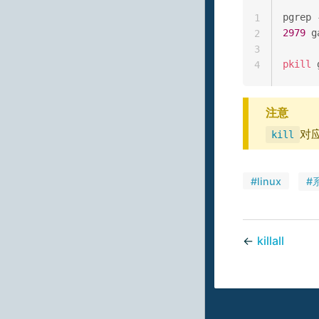
1
2979
 g
2
3
pkill
4
注意
对
kill
#linux
#
←
killall