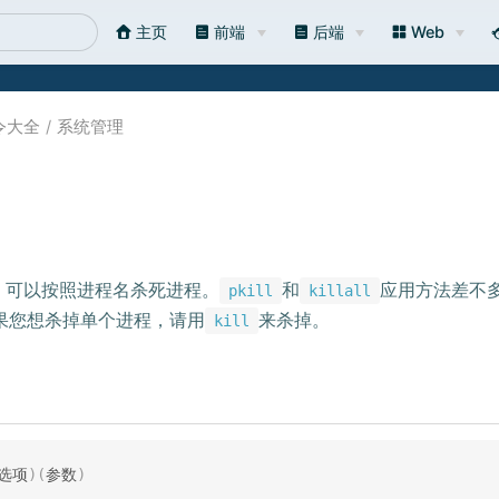
主页
前端
后端
Web
令大全
系统管理
 可以按照进程名杀死进程。
和
应用方法差不
pkill
killall
果您想杀掉单个进程，请用
来杀掉。
kill
选项
)
(
参数
)