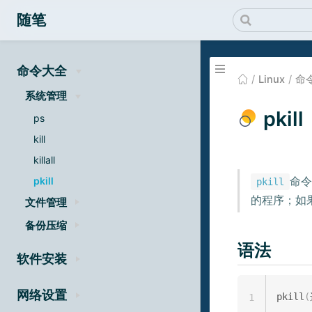
随笔
命令大全
Linux
命
系统管理
pkill
ps
kill
killall
命令
pkill
pkill
的程序；如
文件管理
备份压缩
语法
软件安装
网络设置
pkill
(
1