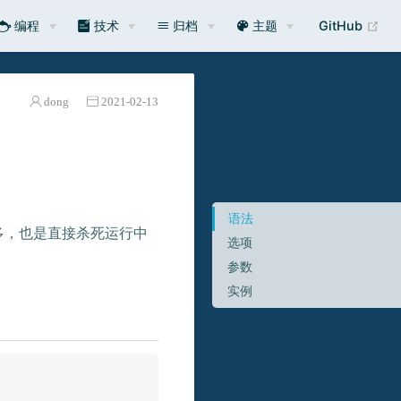
编程
技术
归档
主题
GitHub
dong
2021-02-13
语法
多，也是直接杀死运行中
选项
参数
实例