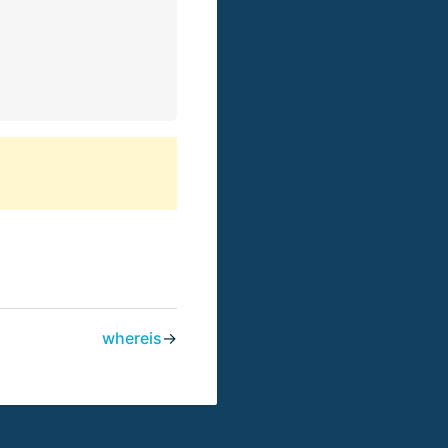
whereis
→