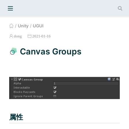
Unity
UGUI
dong
2021-01-16
Canvas Groups
属性