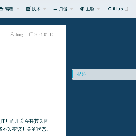
编程
技术
归档
主题
GitHub
dong
2021-01-16
描述
前打开的开关会将其关闭，
将不改变该开关的状态。