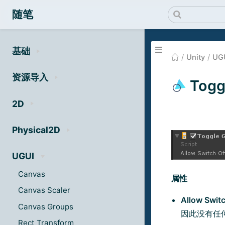
随笔
基础
Unity
UG
资源导入
Togg
2D
Physical2D
UGUI
Canvas
属性
Canvas Scaler
Allow Switc
Canvas Groups
因此没有任
Rect Transform